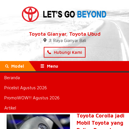
Toyota Gianyar, Toyota Ubud
Jl. Raya Gianyar Bali
Hubungi Kami
Model
Menu
Beranda
Beranda
»
Tags "ToyotayangPalingBanyakBeredardiBumi"
Pricelist Agustus 2026
Tags
PromoWOW!! Agustus 2026
ToyotayangPalingBanyakBereda
Artikel
Toyota Corolla jadi
Mobil Toyota yang