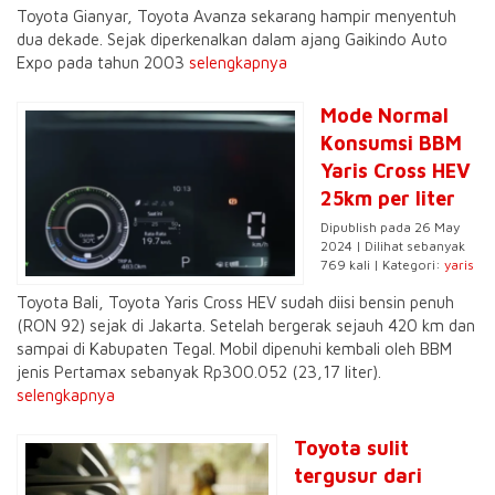
Toyota Gianyar, Toyota Avanza sekarang hampir menyentuh
dua dekade. Sejak diperkenalkan dalam ajang Gaikindo Auto
Expo pada tahun 2003
selengkapnya
Mode Normal
Konsumsi BBM
Yaris Cross HEV
25km per liter
Dipublish pada 26 May
2024 | Dilihat sebanyak
769 kali | Kategori:
yaris
Toyota Bali, Toyota Yaris Cross HEV sudah diisi bensin penuh
(RON 92) sejak di Jakarta. Setelah bergerak sejauh 420 km dan
sampai di Kabupaten Tegal. Mobil dipenuhi kembali oleh BBM
jenis Pertamax sebanyak Rp300.052 (23,17 liter).
selengkapnya
Toyota sulit
tergusur dari